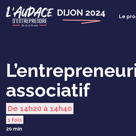
Panneau de gestion des cookies
Le pr
L’entrepreneur
associatif
De 14h20 à 14h40
1 fois
20 min